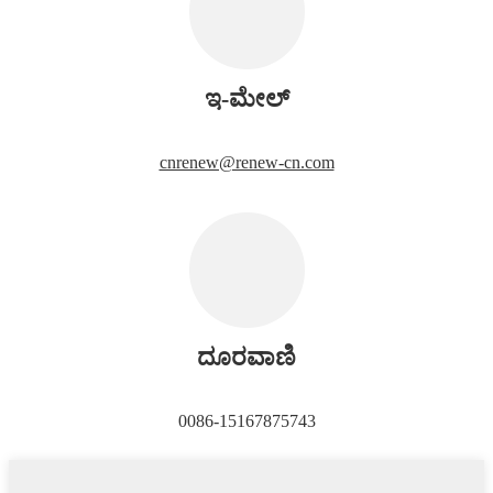
ಇ-ಮೇಲ್
cnrenew@renew-cn.com
ದೂರವಾಣಿ
0086-15167875743