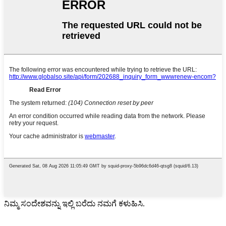
ನಿಮ್ಮ ಸಂದೇಶವನ್ನು ಇಲ್ಲಿ ಬರೆದು ನಮಗೆ ಕಳುಹಿಸಿ.