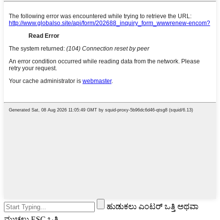
ಹುಡುಕಲು ಎಂಟರ್ ಒತ್ತಿ ಅಥವಾ
ಮುಚ್ಚಲು ESC ಒತ್ತಿ