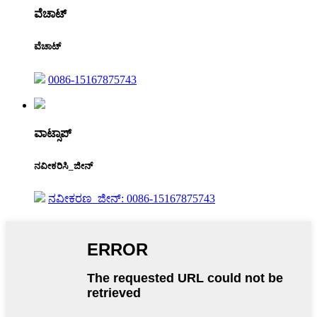
ವೆಚಾಟ್
ವೆಚಾಟ್
0086-15167875743
ವಾಟ್ಸಾಪ್
ನವೀಕರಿಸಿ_ಜೀನ್
ನವೀಕರಣ_ಜೀನ್: 0086-15167875743