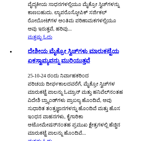
ವೈದ್ಯಕೀಯ ಸಾಧನಗಳಲ್ಲಿಯೂ ಮೈಕ್ರೋ ಸ್ವಿಚ್‌ಗಳನ್ನು
ಕಾಣಬಹುದು. ಲ್ಯಾಪರೊಸ್ಕೋಪಿಕ್ ಸರ್ಜಿಕಲ್
ರೋಬೋಟ್‌ಗಳ ಅಂತಿಮ ಪರಿಣಾಮಕಗಳಲ್ಲಿಯೂ
ಅವು ಇರುತ್ತವೆ, ಹರಿವು...
ಮತ್ತಷ್ಟು ಓದು
ದೇಶೀಯ ಮೈಕ್ರೋ ಸ್ವಿಚ್‌ಗಳು ಮಾರುಕಟ್ಟೆಯ
ಏಕಸ್ವಾಮ್ಯವನ್ನು ಮುರಿಯುತ್ತವೆ
25-10-24 ರಂದು ನಿರ್ವಾಹಕರಿಂದ
ಪರಿಚಯ ದೀರ್ಘಕಾಲದವರೆಗೆ, ಮೈಕ್ರೋ ಸ್ವಿಚ್‌ಗಳ
ಮಾರುಕಟ್ಟೆ ಪಾಲನ್ನು ಓಮ್ರಾನ್ ಮತ್ತು ಹನಿವೆಲ್‌ನಂತಹ
ವಿದೇಶಿ ಬ್ರ್ಯಾಂಡ್‌ಗಳು ಪ್ರಾಬಲ್ಯ ಹೊಂದಿವೆ, ಅವು
ಸುಧಾರಿತ ತಂತ್ರಜ್ಞಾನಗಳನ್ನು ಹೊಂದಿವೆ ಮತ್ತು ಹೊಸ
ಇಂಧನ ವಾಹನಗಳು, ಕೈಗಾರಿಕಾ
ಆಟೋಮೇಷನ್‌ನಂತಹ ಪ್ರಮುಖ ಕ್ಷೇತ್ರಗಳಲ್ಲಿ ಹೆಚ್ಚಿನ
ಮಾರುಕಟ್ಟೆ ಪಾಲನ್ನು ಹೊಂದಿವೆ...