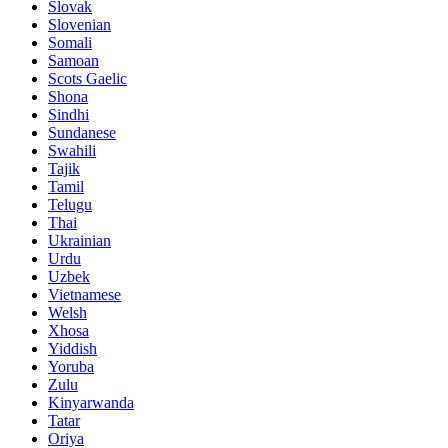
Slovak
Slovenian
Somali
Samoan
Scots Gaelic
Shona
Sindhi
Sundanese
Swahili
Tajik
Tamil
Telugu
Thai
Ukrainian
Urdu
Uzbek
Vietnamese
Welsh
Xhosa
Yiddish
Yoruba
Zulu
Kinyarwanda
Tatar
Oriya