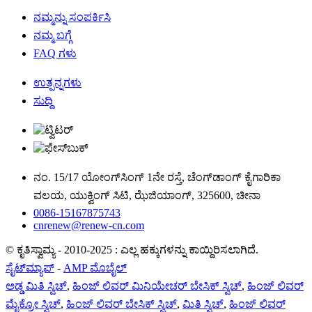
ನಮ್ಮನ್ನು ಸಂಪರ್ಕಿಸಿ
ನಮ್ಮ ಬಗ್ಗೆ
FAQ ಗಳು
ಉತ್ಪನ್ನಗಳು
ಸುದ್ದಿ
ನಂ. 15/17 ಯೋಂಗ್‌ಸಿಂಗ್ 1ನೇ ರಸ್ತೆ, ಚೆಂಗ್‌ಡಾಂಗ್ ಕೈಗಾರಿಕಾ
ವಲಯ, ಯುಕ್ವಿಂಗ್ ಸಿಟಿ, ಝೆಜಿಯಾಂಗ್, 325600, ಚೀನಾ
0086-15167875743
cnrenew@renew-cn.com
© ಕೃತಿಸ್ವಾಮ್ಯ - 2010-2025 : ಎಲ್ಲ ಹಕ್ಕುಗಳನ್ನು ಕಾಯ್ದಿರಿಸಲಾಗಿದೆ.
ಸೈಟ್‌ಮ್ಯಾಪ್
-
AMP ಮೊಬೈಲ್
ಅಡ್ಡ ಮಿತಿ ಸ್ವಿಚ್
,
ಹಿಂಜ್ ಲಿವರ್ ಮಿನಿಯೇಚರ್ ಬೇಸಿಕ್ ಸ್ವಿಚ್
,
ಹಿಂಜ್ ಲಿವರ್
ಮೈಕ್ರೋ ಸ್ವಿಚ್
,
ಹಿಂಜ್ ಲಿವರ್ ಬೇಸಿಕ್ ಸ್ವಿಚ್
,
ಮಿತಿ ಸ್ವಿಚ್
,
ಹಿಂಜ್ ಲಿವರ್