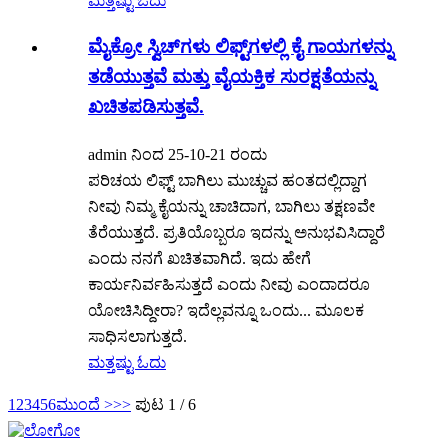
ಮತ್ತಷ್ಟು ಓದು
ಮೈಕ್ರೋ ಸ್ವಿಚ್‌ಗಳು ಲಿಫ್ಟ್‌ಗಳಲ್ಲಿ ಕೈ ಗಾಯಗಳನ್ನು
ತಡೆಯುತ್ತವೆ ಮತ್ತು ವೈಯಕ್ತಿಕ ಸುರಕ್ಷತೆಯನ್ನು
ಖಚಿತಪಡಿಸುತ್ತವೆ.
admin ನಿಂದ 25-10-21 ರಂದು
ಪರಿಚಯ ಲಿಫ್ಟ್ ಬಾಗಿಲು ಮುಚ್ಚುವ ಹಂತದಲ್ಲಿದ್ದಾಗ
ನೀವು ನಿಮ್ಮ ಕೈಯನ್ನು ಚಾಚಿದಾಗ, ಬಾಗಿಲು ತಕ್ಷಣವೇ
ತೆರೆಯುತ್ತದೆ. ಪ್ರತಿಯೊಬ್ಬರೂ ಇದನ್ನು ಅನುಭವಿಸಿದ್ದಾರೆ
ಎಂದು ನನಗೆ ಖಚಿತವಾಗಿದೆ. ಇದು ಹೇಗೆ
ಕಾರ್ಯನಿರ್ವಹಿಸುತ್ತದೆ ಎಂದು ನೀವು ಎಂದಾದರೂ
ಯೋಚಿಸಿದ್ದೀರಾ? ಇದೆಲ್ಲವನ್ನೂ ಒಂದು... ಮೂಲಕ
ಸಾಧಿಸಲಾಗುತ್ತದೆ.
ಮತ್ತಷ್ಟು ಓದು
1
2
3
4
5
6
ಮುಂದೆ >
>>
ಪುಟ 1 / 6