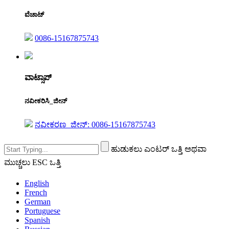
ವೆಚಾಟ್
0086-15167875743
ವಾಟ್ಸಾಪ್
ನವೀಕರಿಸಿ_ಜೀನ್
ನವೀಕರಣ_ಜೀನ್: 0086-15167875743
ಹುಡುಕಲು ಎಂಟರ್ ಒತ್ತಿ ಅಥವಾ
ಮುಚ್ಚಲು ESC ಒತ್ತಿ
English
French
German
Portuguese
Spanish