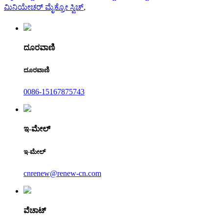
ಮಿನಿಯೇಚರ್ ಮೈಕ್ರೋ ಸ್ವಿಚ್
,
ದೂರವಾಣಿ
ದೂರವಾಣಿ
0086-15167875743
ಇ-ಮೇಲ್
ಇ-ಮೇಲ್
cnrenew@renew-cn.com
ವೆಚಾಟ್