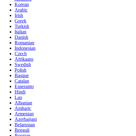
Korean
Arabic
Irish
Greek
Turkish
Italian
Danish
Romanian
Indonesian
Czech
Afrikaans
Swedish
Polish
Basque
Catalan
Esperanto
Hindi
Lao
Albanian
Amharic
Armenian
Azerbaijani
Belarusian
Bengali
Bosnian