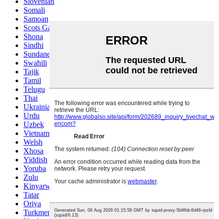
Slovenian
Somali
Samoan
Scots Gaelic
Shona
Sindhi
Sundanese
Swahili
Tajik
Tamil
Telugu
Thai
Ukrainian
Urdu
Uzbek
Vietnamese
Welsh
Xhosa
Yiddish
Yoruba
Zulu
Kinyarwanda
Tatar
Oriya
Turkmen