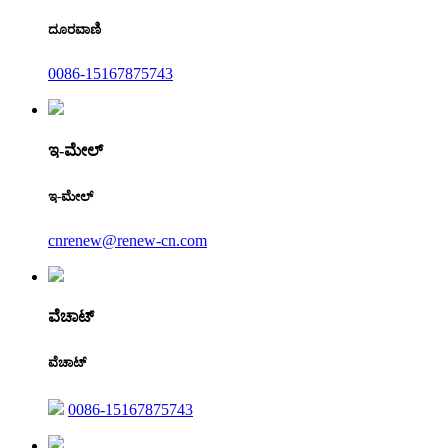
ದೂರವಾಣಿ
0086-15167875743
ಇ-ಮೇಲ್
ಇ-ಮೇಲ್
cnrenew@renew-cn.com
ವೆಚಾಟ್
ವೆಚಾಟ್
0086-15167875743