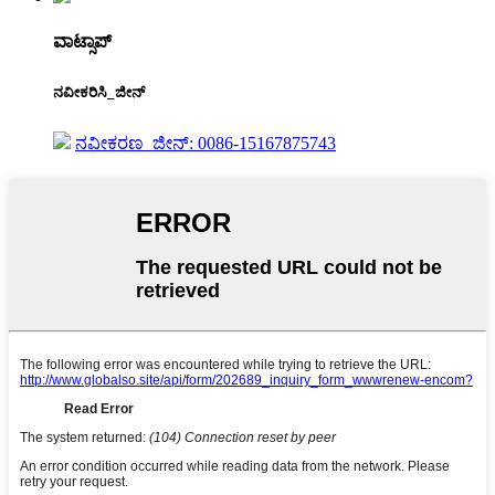
ವಾಟ್ಸಾಪ್
ನವೀಕರಿಸಿ_ಜೀನ್
ನವೀಕರಣ_ಜೀನ್: 0086-15167875743