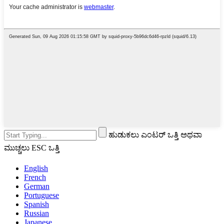
ಹುಡುಕಲು ಎಂಟರ್ ಒತ್ತಿ ಅಥವಾ
ಮುಚ್ಚಲು ESC ಒತ್ತಿ
English
French
German
Portuguese
Spanish
Russian
Japanese