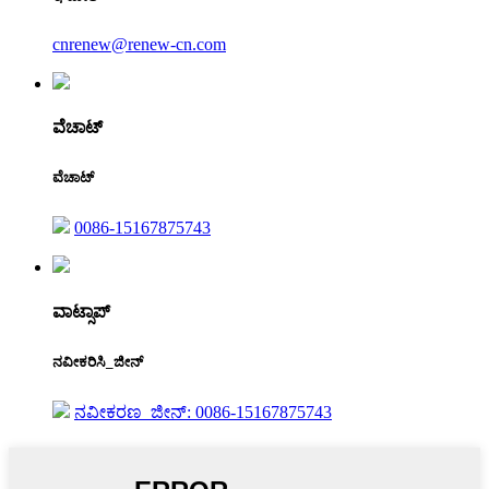
cnrenew@renew-cn.com
ವೆಚಾಟ್
ವೆಚಾಟ್
0086-15167875743
ವಾಟ್ಸಾಪ್
ನವೀಕರಿಸಿ_ಜೀನ್
ನವೀಕರಣ_ಜೀನ್: 0086-15167875743