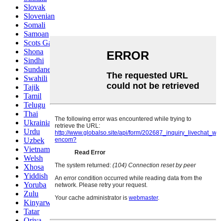
Slovak
Slovenian
Somali
Samoan
Scots Gaelic
Shona
Sindhi
Sundanese
Swahili
Tajik
Tamil
Telugu
Thai
Ukrainian
Urdu
Uzbek
Vietnamese
Welsh
Xhosa
Yiddish
Yoruba
Zulu
Kinyarwanda
Tatar
Oriya