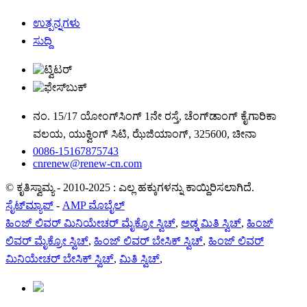
ಉತ್ಪನ್ನಗಳು
ಸುದ್ದಿ
ನಂ. 15/17 ಯೋಂಗ್‌ಸಿಂಗ್ 1ನೇ ರಸ್ತೆ, ಚೆಂಗ್‌ಡಾಂಗ್ ಕೈಗಾರಿಕಾ
ವಲಯ, ಯುಕ್ವಿಂಗ್ ಸಿಟಿ, ಝೆಜಿಯಾಂಗ್, 325600, ಚೀನಾ
0086-15167875743
cnrenew@renew-cn.com
© ಕೃತಿಸ್ವಾಮ್ಯ - 2010-2025 : ಎಲ್ಲ ಹಕ್ಕುಗಳನ್ನು ಕಾಯ್ದಿರಿಸಲಾಗಿದೆ.
ಸೈಟ್‌ಮ್ಯಾಪ್
-
AMP ಮೊಬೈಲ್
ಹಿಂಜ್ ಲಿವರ್ ಮಿನಿಯೇಚರ್ ಮೈಕ್ರೋ ಸ್ವಿಚ್
,
ಅಡ್ಡ ಮಿತಿ ಸ್ವಿಚ್
,
ಹಿಂಜ್
ಲಿವರ್ ಮೈಕ್ರೋ ಸ್ವಿಚ್
,
ಹಿಂಜ್ ಲಿವರ್ ಬೇಸಿಕ್ ಸ್ವಿಚ್
,
ಹಿಂಜ್ ಲಿವರ್
ಮಿನಿಯೇಚರ್ ಬೇಸಿಕ್ ಸ್ವಿಚ್
,
ಮಿತಿ ಸ್ವಿಚ್
,