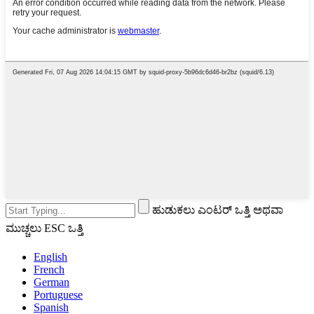
ಹುಡುಕಲು ಎಂಟರ್ ಒತ್ತಿ ಅಥವಾ
ಮುಚ್ಚಲು ESC ಒತ್ತಿ
English
French
German
Portuguese
Spanish