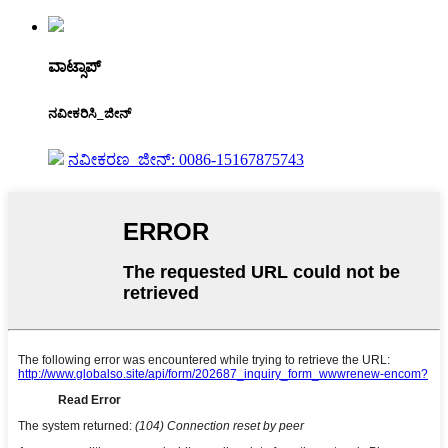
ವಾಟ್ಸಾಪ್
ನವೀಕರಿಸಿ_ಜೀನ್
ನವೀಕರಣ_ಜೀನ್: 0086-15167875743