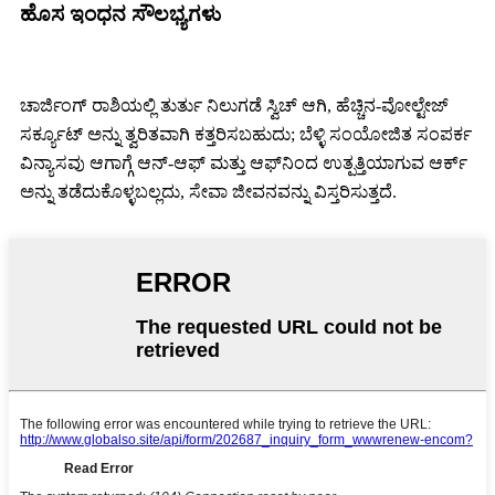
ಹೊಸ ಇಂಧನ ಸೌಲಭ್ಯಗಳು
ಚಾರ್ಜಿಂಗ್ ರಾಶಿಯಲ್ಲಿ ತುರ್ತು ನಿಲುಗಡೆ ಸ್ವಿಚ್ ಆಗಿ, ಹೆಚ್ಚಿನ-ವೋಲ್ಟೇಜ್
ಸರ್ಕ್ಯೂಟ್ ಅನ್ನು ತ್ವರಿತವಾಗಿ ಕತ್ತರಿಸಬಹುದು; ಬೆಳ್ಳಿ ಸಂಯೋಜಿತ ಸಂಪರ್ಕ
ವಿನ್ಯಾಸವು ಆಗಾಗ್ಗೆ ಆನ್-ಆಫ್ ಮತ್ತು ಆಫ್‌ನಿಂದ ಉತ್ಪತ್ತಿಯಾಗುವ ಆರ್ಕ್
ಅನ್ನು ತಡೆದುಕೊಳ್ಳಬಲ್ಲದು, ಸೇವಾ ಜೀವನವನ್ನು ವಿಸ್ತರಿಸುತ್ತದೆ.