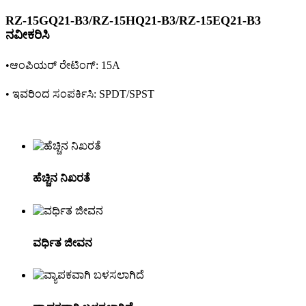
RZ-15GQ21-B3/RZ-15HQ21-B3/RZ-15EQ21-B3
ನವೀಕರಿಸಿ
•ಆಂಪಿಯರ್ ರೇಟಿಂಗ್: 15A
• ಇವರಿಂದ ಸಂಪರ್ಕಿಸಿ: SPDT/SPST
ಹೆಚ್ಚಿನ ನಿಖರತೆ
ವರ್ಧಿತ ಜೀವನ