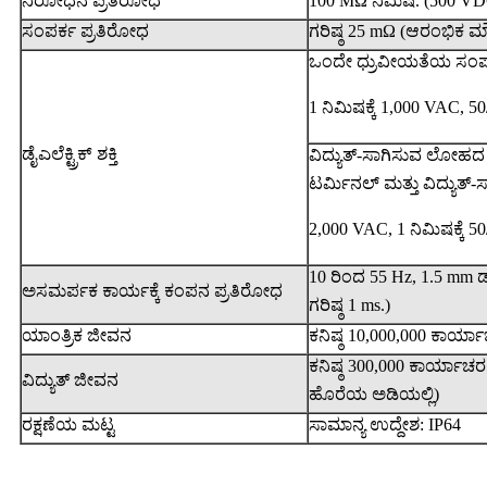
ನಿರೋಧನ ಪ್ರತಿರೋಧ
100 MΩ ನಿಮಿಷ. (500 VDC 
ಸಂಪರ್ಕ ಪ್ರತಿರೋಧ
ಗರಿಷ್ಠ 25 mΩ (ಆರಂಭಿಕ ಮೌ
ಒಂದೇ ಧ್ರುವೀಯತೆಯ ಸಂಪ
1 ನಿಮಿಷಕ್ಕೆ 1,000 VAC, 5
ಡೈಎಲೆಕ್ಟ್ರಿಕ್ ಶಕ್ತಿ
ವಿದ್ಯುತ್-ಸಾಗಿಸುವ ಲೋಹದ ಭ
ಟರ್ಮಿನಲ್ ಮತ್ತು ವಿದ್ಯು
2,000 VAC, 1 ನಿಮಿಷಕ್ಕೆ 5
10 ರಿಂದ 55 Hz, 1.5 mm 
ಅಸಮರ್ಪಕ ಕಾರ್ಯಕ್ಕೆ ಕಂಪನ ಪ್ರತಿರೋಧ
ಗರಿಷ್ಠ 1 ms.)
ಯಾಂತ್ರಿಕ ಜೀವನ
ಕನಿಷ್ಠ 10,000,000 ಕಾರ್
ಕನಿಷ್ಠ 300,000 ಕಾರ್ಯಾ
ವಿದ್ಯುತ್ ಜೀವನ
ಹೊರೆಯ ಅಡಿಯಲ್ಲಿ)
ರಕ್ಷಣೆಯ ಮಟ್ಟ
ಸಾಮಾನ್ಯ ಉದ್ದೇಶ: IP64