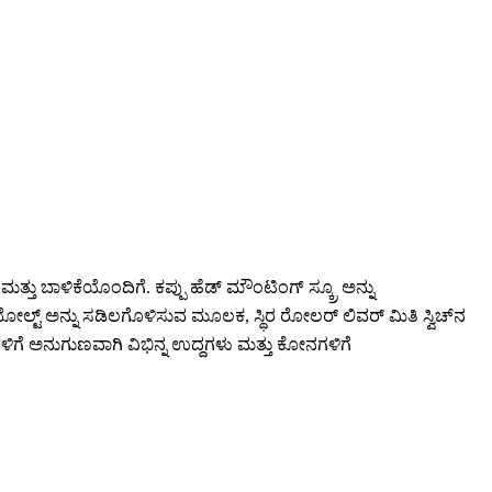
ತು ಬಾಳಿಕೆಯೊಂದಿಗೆ. ಕಪ್ಪು ಹೆಡ್ ಮೌಂಟಿಂಗ್ ಸ್ಕ್ರೂ ಅನ್ನು
 ಬೋಲ್ಟ್ ಅನ್ನು ಸಡಿಲಗೊಳಿಸುವ ಮೂಲಕ, ಸ್ಥಿರ ರೋಲರ್ ಲಿವರ್ ಮಿತಿ ಸ್ವಿಚ್‌ನ
ಿಗೆ ಅನುಗುಣವಾಗಿ ವಿಭಿನ್ನ ಉದ್ದಗಳು ಮತ್ತು ಕೋನಗಳಿಗೆ