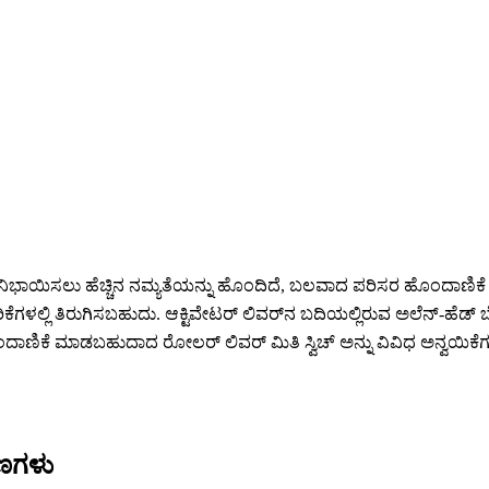
ು ನಿಭಾಯಿಸಲು ಹೆಚ್ಚಿನ ನಮ್ಯತೆಯನ್ನು ಹೊಂದಿದೆ, ಬಲವಾದ ಪರಿಸರ ಹೊಂದಾಣಿಕೆ ಮತ್
ರಿಕೆಗಳಲ್ಲಿ ತಿರುಗಿಸಬಹುದು. ಆಕ್ಟಿವೇಟರ್ ಲಿವರ್‌ನ ಬದಿಯಲ್ಲಿರುವ ಅಲೆನ್-ಹೆಡ್
ಾಣಿಕೆ ಮಾಡಬಹುದಾದ ರೋಲರ್ ಲಿವರ್ ಮಿತಿ ಸ್ವಿಚ್ ಅನ್ನು ವಿವಿಧ ಅನ್ವಯಿಕೆಗಳ
ಣಗಳು