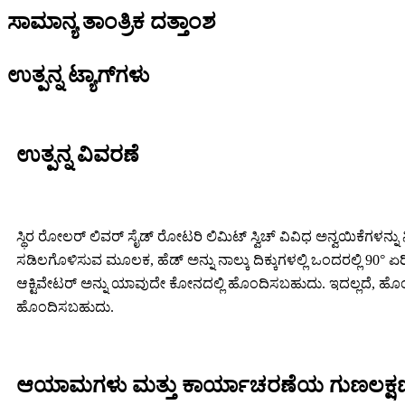
ಸಾಮಾನ್ಯ ತಾಂತ್ರಿಕ ದತ್ತಾಂಶ
ಉತ್ಪನ್ನ ಟ್ಯಾಗ್‌ಗಳು
ಉತ್ಪನ್ನ ವಿವರಣೆ
ಸ್ಥಿರ ರೋಲರ್ ಲಿವರ್ ಸೈಡ್ ರೋಟರಿ ಲಿಮಿಟ್ ಸ್ವಿಚ್ ವಿವಿಧ ಅನ್ವಯಿಕೆಗಳನ್ನ
ಸಡಿಲಗೊಳಿಸುವ ಮೂಲಕ, ಹೆಡ್ ಅನ್ನು ನಾಲ್ಕು ದಿಕ್ಕುಗಳಲ್ಲಿ ಒಂದರಲ್ಲಿ 90° ಏ
ಆಕ್ಟಿವೇಟರ್ ಅನ್ನು ಯಾವುದೇ ಕೋನದಲ್ಲಿ ಹೊಂದಿಸಬಹುದು. ಇದಲ್ಲದೆ, ಹೊಂದ
ಹೊಂದಿಸಬಹುದು.
ಆಯಾಮಗಳು ಮತ್ತು ಕಾರ್ಯಾಚರಣೆಯ ಗುಣಲಕ್ಷ