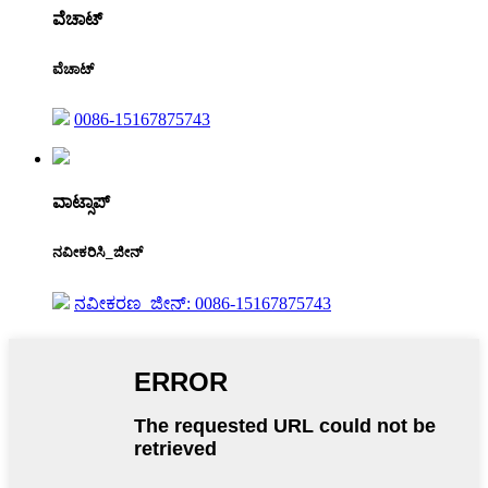
ವೆಚಾಟ್
ವೆಚಾಟ್
0086-15167875743
ವಾಟ್ಸಾಪ್
ನವೀಕರಿಸಿ_ಜೀನ್
ನವೀಕರಣ_ಜೀನ್: 0086-15167875743