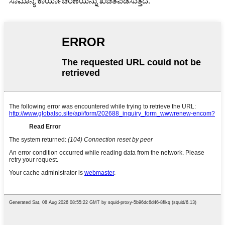
ಸಾಮಾನ್ಯ ಕಾರ್ಯಾಚರಣೆಯನ್ನು ಖಚಿತಪಡಿಸುತ್ತದೆ.