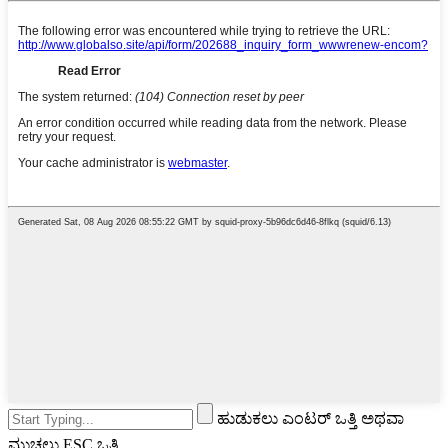
ಹುಡುಕಲು ಎಂಟರ್ ಒತ್ತಿ ಅಥವಾ
ಮುಚ್ಚಲು ESC ಒತ್ತಿ