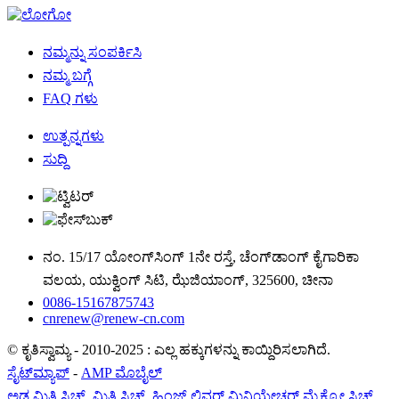
ನಮ್ಮನ್ನು ಸಂಪರ್ಕಿಸಿ
ನಮ್ಮ ಬಗ್ಗೆ
FAQ ಗಳು
ಉತ್ಪನ್ನಗಳು
ಸುದ್ದಿ
ನಂ. 15/17 ಯೋಂಗ್‌ಸಿಂಗ್ 1ನೇ ರಸ್ತೆ, ಚೆಂಗ್‌ಡಾಂಗ್ ಕೈಗಾರಿಕಾ
ವಲಯ, ಯುಕ್ವಿಂಗ್ ಸಿಟಿ, ಝೆಜಿಯಾಂಗ್, 325600, ಚೀನಾ
0086-15167875743
cnrenew@renew-cn.com
© ಕೃತಿಸ್ವಾಮ್ಯ - 2010-2025 : ಎಲ್ಲ ಹಕ್ಕುಗಳನ್ನು ಕಾಯ್ದಿರಿಸಲಾಗಿದೆ.
ಸೈಟ್‌ಮ್ಯಾಪ್
-
AMP ಮೊಬೈಲ್
ಅಡ್ಡ ಮಿತಿ ಸ್ವಿಚ್
,
ಮಿತಿ ಸ್ವಿಚ್
,
ಹಿಂಜ್ ಲಿವರ್ ಮಿನಿಯೇಚರ್ ಮೈಕ್ರೋ ಸ್ವಿಚ್
,