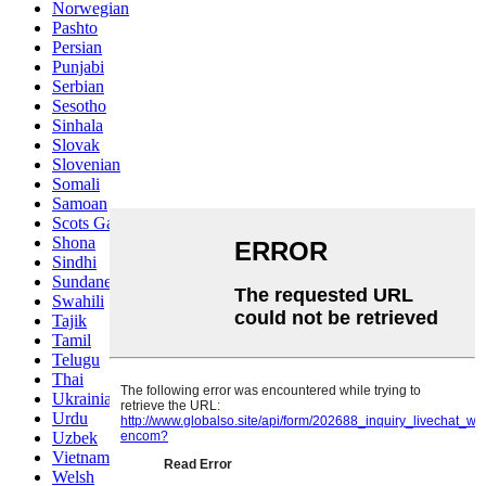
Norwegian
Pashto
Persian
Punjabi
Serbian
Sesotho
Sinhala
Slovak
Slovenian
Somali
Samoan
Scots Gaelic
Shona
Sindhi
Sundanese
Swahili
Tajik
Tamil
Telugu
Thai
Ukrainian
Urdu
Uzbek
Vietnamese
Welsh