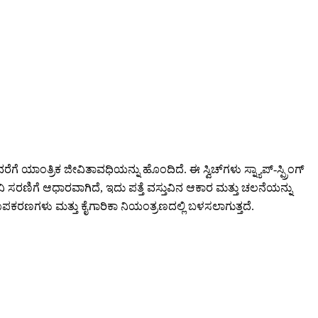
ಯಾಂತ್ರಿಕ ಜೀವಿತಾವಧಿಯನ್ನು ಹೊಂದಿದೆ. ಈ ಸ್ವಿಚ್‌ಗಳು ಸ್ನ್ಯಾಪ್-ಸ್ಪ್ರಿಂಗ್
‌ವಿ ಸರಣಿಗೆ ಆಧಾರವಾಗಿದೆ, ಇದು ಪತ್ತೆ ವಸ್ತುವಿನ ಆಕಾರ ಮತ್ತು ಚಲನೆಯನ್ನು
ಕರಣಗಳು ಮತ್ತು ಕೈಗಾರಿಕಾ ನಿಯಂತ್ರಣದಲ್ಲಿ ಬಳಸಲಾಗುತ್ತದೆ.