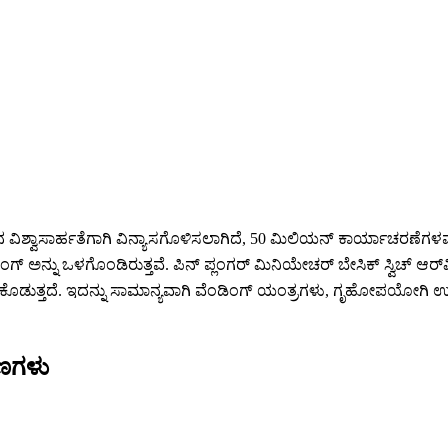
ವಿಶ್ವಾಸಾರ್ಹತೆಗಾಗಿ ವಿನ್ಯಾಸಗೊಳಿಸಲಾಗಿದೆ, 50 ಮಿಲಿಯನ್ ಕಾರ್ಯಾಚರಣೆಗಳವರೆಗೆ 
ಸಿಂಗ್ ಅನ್ನು ಒಳಗೊಂಡಿರುತ್ತವೆ. ಪಿನ್ ಪ್ಲಂಗರ್ ಮಿನಿಯೇಚರ್ ಬೇಸಿಕ್ ಸ್ವಿಚ್ ಆರ್
ೊಡುತ್ತದೆ. ಇದನ್ನು ಸಾಮಾನ್ಯವಾಗಿ ವೆಂಡಿಂಗ್ ಯಂತ್ರಗಳು, ಗೃಹೋಪಯೋಗಿ ಉಪ
ಣಗಳು