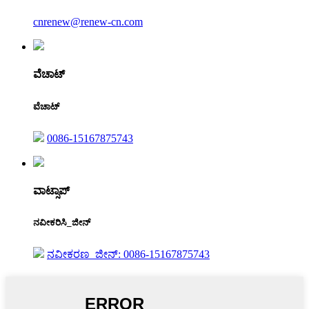
cnrenew@renew-cn.com
ವೆಚಾಟ್
ವೆಚಾಟ್
0086-15167875743
ವಾಟ್ಸಾಪ್
ನವೀಕರಿಸಿ_ಜೀನ್
ನವೀಕರಣ_ಜೀನ್: 0086-15167875743