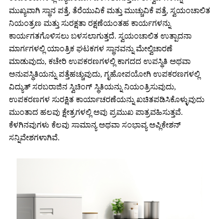
ಮುಖ್ಯವಾಗಿ ಸ್ಥಾನ ಪತ್ತೆ, ತೆರೆಯುವಿಕೆ ಮತ್ತು ಮುಚ್ಚುವಿಕೆ ಪತ್ತೆ, ಸ್ವಯಂಚಾಲಿತ
ನಿಯಂತ್ರಣ ಮತ್ತು ಸುರಕ್ಷತಾ ರಕ್ಷಣೆಯಂತಹ ಕಾರ್ಯಗಳನ್ನು
ಕಾರ್ಯಗತಗೊಳಿಸಲು ಬಳಸಲಾಗುತ್ತದೆ. ಸ್ವಯಂಚಾಲಿತ ಉತ್ಪಾದನಾ
ಮಾರ್ಗಗಳಲ್ಲಿ ಯಾಂತ್ರಿಕ ಘಟಕಗಳ ಸ್ಥಾನವನ್ನು ಮೇಲ್ವಿಚಾರಣೆ
ಮಾಡುವುದು, ಕಚೇರಿ ಉಪಕರಣಗಳಲ್ಲಿ ಕಾಗದದ ಉಪಸ್ಥಿತಿ ಅಥವಾ
ಅನುಪಸ್ಥಿತಿಯನ್ನು ಪತ್ತೆಹಚ್ಚುವುದು, ಗೃಹೋಪಯೋಗಿ ಉಪಕರಣಗಳಲ್ಲಿ
ವಿದ್ಯುತ್ ಸರಬರಾಜಿನ ಸ್ವಿಚಿಂಗ್ ಸ್ಥಿತಿಯನ್ನು ನಿಯಂತ್ರಿಸುವುದು,
ಉಪಕರಣಗಳ ಸುರಕ್ಷಿತ ಕಾರ್ಯಾಚರಣೆಯನ್ನು ಖಚಿತಪಡಿಸಿಕೊಳ್ಳುವುದು
ಮುಂತಾದ ಹಲವು ಕ್ಷೇತ್ರಗಳಲ್ಲಿ ಅವು ಪ್ರಮುಖ ಪಾತ್ರವಹಿಸುತ್ತವೆ.
ಕೆಳಗಿನವುಗಳು ಕೆಲವು ಸಾಮಾನ್ಯ ಅಥವಾ ಸಂಭಾವ್ಯ ಅಪ್ಲಿಕೇಶನ್
ಸನ್ನಿವೇಶಗಳಾಗಿವೆ.