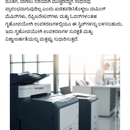
ಜೊತೆಗೆ, ಬಾಗಿಲು ಸರಿಯಾಗಿ ಮುಚ್ಚದಿದ್ದಾಗ ಸಾಧನವು
ಪ್ರಾರಂಭವಾಗುವುದಿಲ್ಲ ಎಂದು ಖಚಿತಪಡಿಸಿಕೊಳ್ಳಲು ವಾಷಿಂಗ್
ಮೆಷಿನ್‌ಗಳು, ರೆಫ್ರಿಜರೇಟರ್‌ಗಳು ಮತ್ತು ಓವನ್‌ಗಳಂತಹ
ಗೃಹೋಪಯೋಗಿ ಉಪಕರಣಗಳಲ್ಲಿಯೂ ಈ ಸ್ವಿಚ್‌ಗಳನ್ನು ಬಳಸಬಹುದು,
ಇದು ಗೃಹೋಪಯೋಗಿ ಉಪಕರಣಗಳ ಸುರಕ್ಷತೆ ಮತ್ತು
ವಿಶ್ವಾಸಾರ್ಹತೆಯನ್ನು ಮತ್ತಷ್ಟು ಸುಧಾರಿಸುತ್ತದೆ.