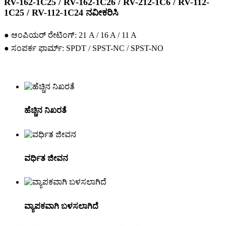
RV-162-1C25 / RV-162-1C26 / RV-212-1C6 / RV-112-
1C25 / RV-112-1C24 ನವೀಕರಿಸಿ
● ಆಂಪಿಯರ್ ರೇಟಿಂಗ್: 21 A / 16 A / 11 A
● ಸಂಪರ್ಕ ಫಾರ್ಮ್: SPDT / SPST-NC / SPST-NO
ಹೆಚ್ಚಿನ ನಿಖರತೆ
ವರ್ಧಿತ ಜೀವನ
ವ್ಯಾಪಕವಾಗಿ ಬಳಸಲಾಗಿದೆ